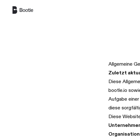
Zum Hauptinhalt springen
Allgemeine G
Zuletzt aktua
Diese Allgeme
bootle.io
sowie
Aufgabe einer 
diese sorgfälti
Diese Website
Unternehmen
Organisatio