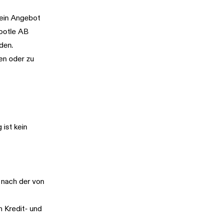
 ein Angebot
Bootle AB
den.
en oder zu
ist kein
 nach der von
n Kredit- und