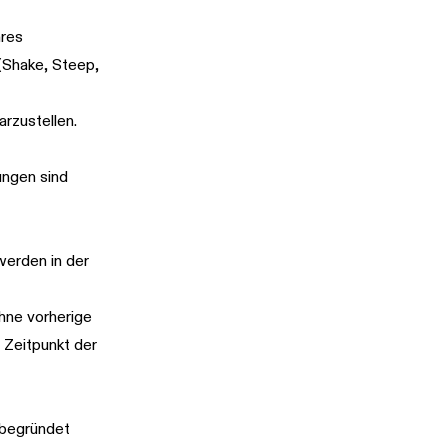
ares
(Shake, Steep,
rzustellen.
ungen sind
werden in der
hne vorherige
m Zeitpunkt der
 begründet