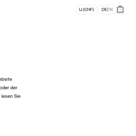
LI
(
CHF
)
DE
EN
ebsite
 oder der
 lesen Sie