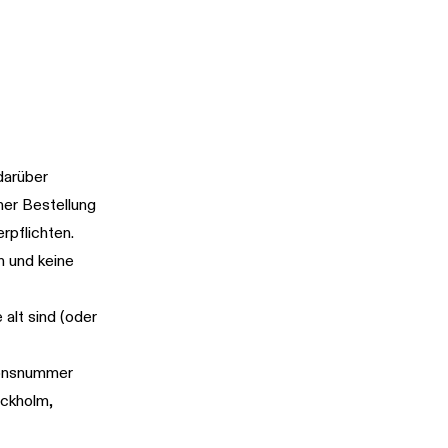
darüber
ner Bestellung
rpflichten.
n und keine
alt sind (oder
ionsnummer
ckholm,