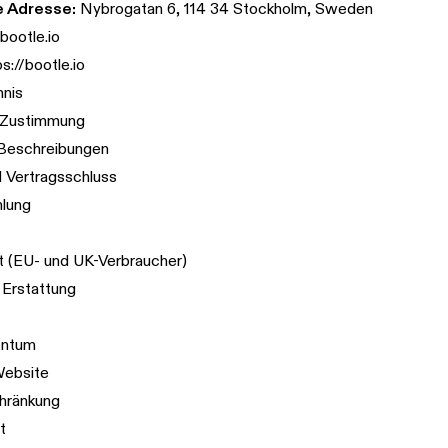
e Adresse:
Nybrogatan 6, 114 34 Stockholm, Sweden
bootle.io
ps://bootle.io
hnis
d Zustimmung
 Beschreibungen
d Vertragsschluss
hlung
t (EU- und UK-Verbraucher)
Erstattung
entum
Website
hränkung
t