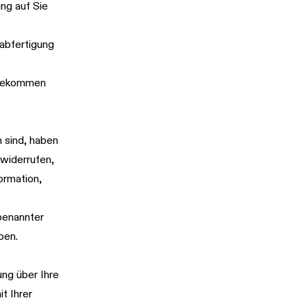
ng auf Sie
labfertigung
angekommen
 sind, haben
widerrufen,
ormation,
 benannter
ben.
ung über Ihre
t Ihrer