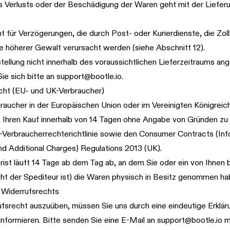
 Verlusts oder der Beschädigung der Waren geht mit der Lieferu
ht für Verzögerungen, die durch Post- oder Kurierdienste, die Zol
se höherer Gewalt verursacht werden (siehe
Abschnitt 12
).
stellung nicht innerhalb des voraussichtlichen Lieferzeitraums 
ie sich bitte an
support@bootle.io
.
echt (EU- und UK-Verbraucher)
aucher in der Europäischen Union oder im Vereinigten Königreich
, Ihren Kauf innerhalb von 14 Tagen ohne Angabe von Gründen zu 
Verbraucherrechterichtlinie sowie den Consumer Contracts (Inf
nd Additional Charges) Regulations 2013 (UK).
rist läuft 14 Tage ab dem Tag ab, an dem Sie oder ein von Ihnen
icht der Spediteur ist) die Waren physisch in Besitz genommen ha
Widerrufsrechts
fsrecht auszuüben, müssen Sie uns durch eine eindeutige Erklär
nformieren. Bitte senden Sie eine E-Mail an
support@bootle.io
mi