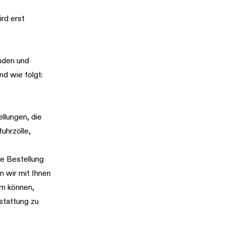
ird erst
nden und
nd wie folgt:
llungen, die
uhrzölle,
re Bestellung
n wir mit Ihnen
ern können,
stattung zu