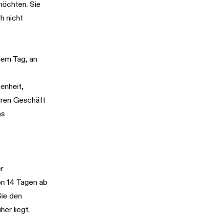
möchten. Sie
h nicht
dem Tag, an
enheit,
nären Geschäft
as
er
on 14 Tagen ab
Sie den
er liegt.