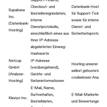
Support-Tickets;
Checkout- und
Datenbank-Hosting
Supabase
Bestellereignisdaten;
für Support-Tickets
Inc.
interne
sowie für interne
(Datenbank-
Dienstprotokolle,
Dienst- und
Hosting)
einschließlich eines aus
Sicherheitsprotokolle
Ihrer IP-Adresse
abgeleiteten Einweg-
Hashwerts
Netcup
IP-Adresse
Hosting unserer
GmbH
(vorübergehend),
selbst gehosteten,
(Analyse-
Geräte- und
cookielosen Analyse
Hosting)
Seiteninformationen
E-Mail, Name,
Surfverhalten,
E-Mail-Marketing
Klaviyo Inc.
Bestelldaten,
und Bewertungen