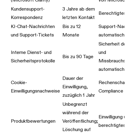
(Microsoft Clarity)
von Microsoft Cla
Kundensupport-
3 Jahre ab dem
Berechtigtes Int
Korrespondenz
letzten Kontakt
KI-Chat-Nachrichten
Bis zu 12
Support-Nachbea
und Support-Tickets
Monate
automatische Lö
Sicherheit des D
Interne Dienst- und
und
Bis zu 90 Tage
Sicherheitsprotokolle
Missbrauchspräv
automatische Lö
Dauer der
Cookie-
Rechenschaftspfl
Einwilligung,
Einwilligungsnachweise
Compliance
zuzüglich 1 Jahr
Unbegrenzt
während der
Einwilligung und
Produktbewertungen
Veröffentlichung;
berechtigtes Int
Löschung auf