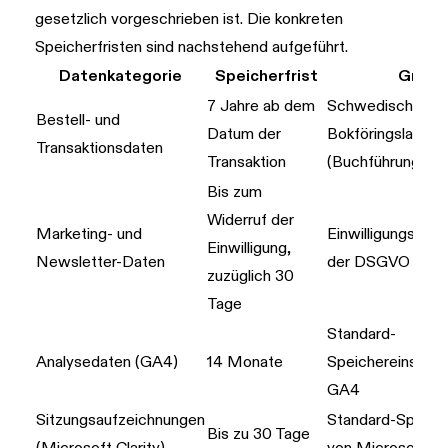
gesetzlich vorgeschrieben ist. Die konkreten
Speicherfristen sind nachstehend aufgeführt.
Datenkategorie
Speicherfrist
Grund
7 Jahre ab dem
Schwedisches
Bestell- und
Datum der
Bokföringslag
Transaktionsdaten
Transaktion
(Buchführungsge
Bis zum
Widerruf der
Marketing- und
Einwilligungsanf
Einwilligung,
Newsletter-Daten
der DSGVO
zuzüglich 30
Tage
Standard-
Analysedaten (GA4)
14 Monate
Speichereinstell
GA4
Sitzungsaufzeichnungen
Standard-Speich
Bis zu 30 Tage