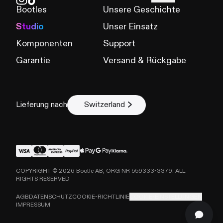
Bootles
Unsere Geschichte
Studio
Unser Einsatz
Komponenten
Support
Garantie
Versand & Rückgabe
Lieferung nach
Switzerland
COPYRIGHT ©
2026
Bootle AB, ORG NR 559333-3379. ALL
RIGHTS RESERVED
AGB
DATENSCHUTZ
COOKIE-RICHTLINIE
COOKIE-EINSTELLUNGEN
IMPRESSUM