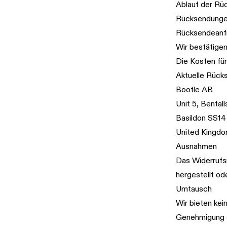
Ablauf der Rü
Rücksendungen
Rücksendeanfr
Wir bestätige
Die Kosten fü
Aktuelle Rück
Bootle AB
Unit 5, Bentall
Basildon SS1
United Kingd
Ausnahmen
Das Widerrufsr
hergestellt ode
Umtausch
Wir bieten kei
Genehmigung d