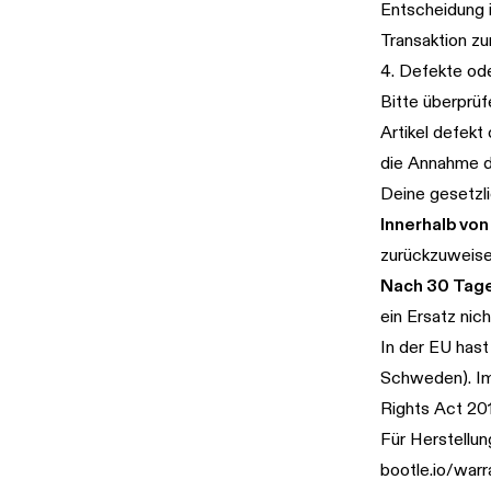
Entscheidung i
Transaktion z
4. Defekte od
Bitte überprüf
Artikel defekt
die Annahme d
Deine gesetzl
Innerhalb von
zurückzuweisen
Nach 30 Tag
ein Ersatz nic
In der EU hast
Schweden). Im
Rights Act 20
Für Herstellun
bootle.io/warr