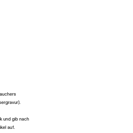
rauchers
sergravur).
k und gib nach
el auf.