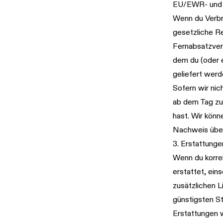
EU/EWR- und U
Wenn du Verbr
gesetzliche R
Fernabsatzvert
dem du (oder e
geliefert werde
Sofern wir nic
ab dem Tag zu
hast. Wir könn
Nachweis über
3. Erstattunge
Wenn du korrek
erstattet, ein
zusätzlichen L
günstigsten S
Erstattungen 