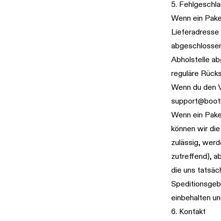
5. Fehlgeschl
Wenn ein Paket
Lieferadresse 
abgeschlossen 
Abholstelle ab
reguläre Rück
Wenn du den V
support@bootl
Wenn ein Pake
können wir die
zulässig, werd
zutreffend), a
die uns tatsäc
Speditionsgebü
einbehalten u
6. Kontakt