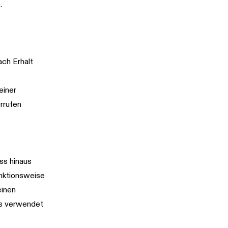
.
ch Erhalt
einer
errufen
ss hinaus
unktionsweise
einen
us verwendet