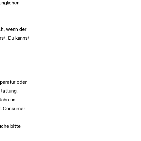
ünglichen
ch, wenn der
ast. Du kannst
eparatur oder
stattung.
ahre in
em Consumer
uche bitte