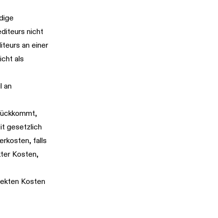
ndige
diteurs nicht
iteurs an einer
icht als
l an
urückkommt,
it gesetzlich
erkosten, falls
kter Kosten,
rekten Kosten