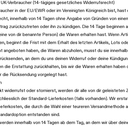
K-Verbraucher (14-tägiges gesetzliches Widerrufsrecht)
aucher in der EU/EWR oder im Vereinigten Königreich bist, hast 
echt, innerhalb von 14 Tagen ohne Angabe von Gründen von eine
rag zurückzutreten oder ihn zu kündigen. Die 14 Tage beginnen 
ine von dir benannte Person) die Waren erhalten hast. Wenn Artik
n, beginnt die Frist mit dem Erhalt des letzten Artikels, Lots oder
ht angeboten haben, die Waren abzuholen, musst du sie innerhal
rücksenden, an dem du uns deinen Widerruf oder deine Kündigung
en die Erstattung zurückhalten, bis wir die Waren erhalten haben 
 die Rücksendung vorgelegt hast.
n
t widerrufst oder stornierst, werden dir alle von dir geleisteten
schliesslich der Standard-Lieferkosten (falls vorhanden). Wir ersta
ieferkosten, die durch die Wahl einer teureren Versandmethode a
tandardoption entstanden sind.
werden innerhalb von 14 Tagen ab dem Tag, an dem wir über dein