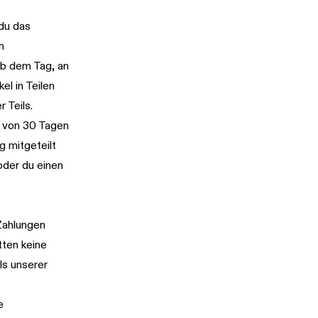
du das
m
ab dem Tag, an
el in Teilen
 Teils.
b von 30 Tagen
 mitgeteilt
oder du einen
 Zahlungen
tten keine
ls unserer
e