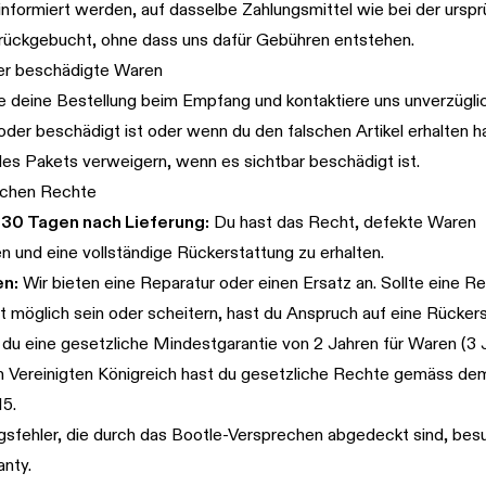
nformiert werden, auf dasselbe Zahlungsmittel wie bei der urspr
urückgebucht, ohne dass uns dafür Gebühren entstehen.
er beschädigte Waren
e deine Bestellung beim Empfang und kontaktiere uns unverzügli
 oder beschädigt ist oder wenn du den falschen Artikel erhalten h
es Pakets verweigern, wenn es sichtbar beschädigt ist.
ichen Rechte
 30 Tagen nach Lieferung:
Du hast das Recht, defekte Waren
 und eine vollständige Rückerstattung zu erhalten.
en:
Wir bieten eine Reparatur oder einen Ersatz an. Sollte eine R
ht möglich sein oder scheitern, hast du Anspruch auf eine Rücker
 du eine gesetzliche Mindestgarantie von 2 Jahren für Waren (3 J
 Vereinigten Königreich hast du gesetzliche Rechte gemäss d
15.
gsfehler, die durch das Bootle-Versprechen abgedeckt sind, bes
anty
.