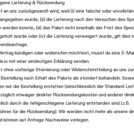
agene Lieferung & Rücksendung
 an uns zurückgesandt wird, weil (i) eine falsche oder unvollstä
angegeben wurde, (ii) die Lieferung nach den Versuchen des Spe
werden konnte, (iii) das Paket nicht innerhalb der Frist des Sped
geholt wurde oder (iv) die Lieferung verweigert wurde, gilt dies n
sendeanfrage.
ertrag kündigen oder widerrufen möchtest, musst du eine E-Mai
e.io
mit einer eindeutigen Erklärung senden.
t ohne vorherige Stornierung oder Widerrufsmitteilung an uns z
 Bestellung nach Erhalt des Pakets als storniert behandeln. Sowe
en wir die Bestellung erstatten (einschliesslich der Standard-Lief
bzüglich etwaiger direkter Rücksendungskosten und anderer dire
hlich durch die fehlgeschlagene Lieferung entstanden sind (z.B.
hren für die Rücksendung). Wir werden nicht mehr als unsere di
nd können auf Anfrage Nachweise vorlegen.