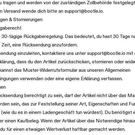
 tragen und werden von der zuständigen Zollbehörde festgelegt
m Versand wende dich bitte an
support@bootle.io
.
gen & Stornierungen
gaberecht
e 30-tägige Rückgaberegelung. Das bedeutet, du hast 30 Tage na
s Zeit, eine Rücksendung anzufordern.
endung einzuleiten, kontaktiere uns unter
support@bootle.io
mit 
klärung, dass du den Artikel zurückschicken, stornieren oder wid
kannst das Muster-Widerrufsformular aus unseren
Allgemeinen
ingungen
verwenden oder eine eigene Erklärung verfassen.
gen
cksendung berechtigt zu sein, darf der Artikel nicht über das Ma
den sein, das zur Feststellung seiner Art, Eigenschaften und F
st (wie du es in einem Ladengeschäft tun würdest). Du benötigst 
r einen Kaufbeleg. Wenn der Artikel über das Notwendige hina
 du für einen etwaigen Wertverlust haftbar gemacht werden.