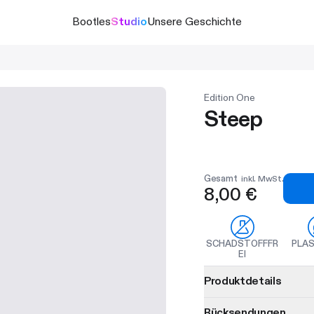
Bootles
Studio
Unsere Geschichte
Edition One
Steep
Gesamt
inkl. MwSt.
8,00 €
SCHADSTOFFFR
PLAS
EI
Produktinformationen
Produktdetails
Rücksendungen