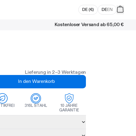
DE
(
€
)
DE
EN
Kostenloser Versand ab
65,00 €
Lieferung in 2–3 Werktagen
In den Warenkorb
TIKFREI
316L STAHL
10 JAHRE
GARANTIE