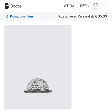
Zum Hauptinhalt springen
AT
(
€
)
DE
EN
Komponenten
Kostenloser Versand ab
€ 65,00