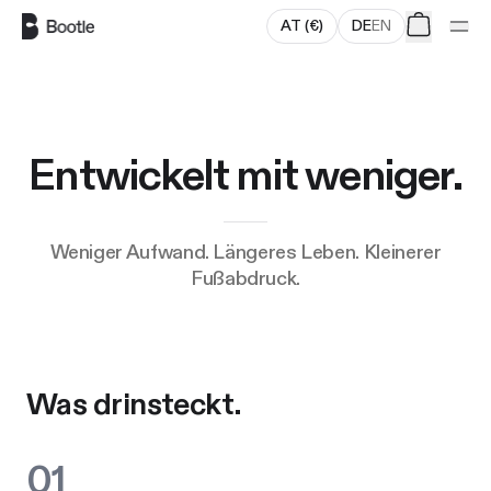
Zum Hauptinhalt springen
AT
(
€
)
DE
EN
Entwickelt mit weniger.
Weniger Aufwand. Längeres Leben. Kleinerer
Fußabdruck.
Was drinsteckt.
01