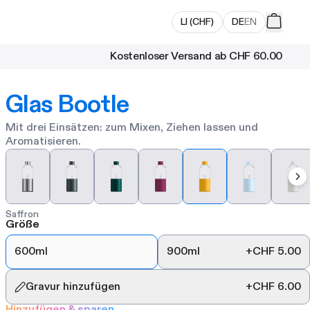
LI
(
CHF
)
DE
EN
Kostenloser Versand ab
CHF 60.00
Glas Bootle
Mit drei Einsätzen: zum Mixen, Ziehen lassen und
Aromatisieren.
Saffron
Größe
600ml
900ml
+
CHF 5.00
Gravur hinzufügen
+
CHF 6.00
Hinzufügen & sparen