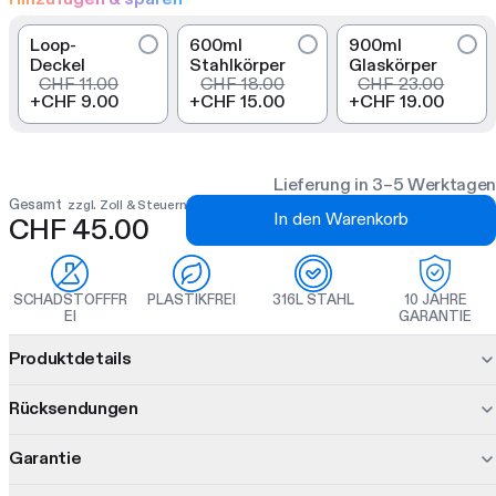
Loop-
600ml
900ml
Deckel
Stahlkörper
Glaskörper
CHF 11.00
CHF 18.00
CHF 23.00
+
CHF 9.00
+
CHF 15.00
+
CHF 19.00
Lieferung in 3–5 Werktagen
Gesamt
zzgl. Zoll & Steuern
In den Warenkorb
CHF 45.00
SCHADSTOFFFR
PLASTIKFREI
316L STAHL
10 JAHRE
EI
GARANTIE
Produktinformationen
Produktdetails
Purer Geschmack. Kein Metall, kein Plastik berührt dein
Rücksendungen
Getränk. Das Glas Bootle verbindet einen inerten Glaskörper
mit einem vakuumisolierten Boden. Mit drei austauschbaren
Garantie
30 Tage Bedenkzeit.
Inners kannst du Shake, Steep und Infuse in einer modularen