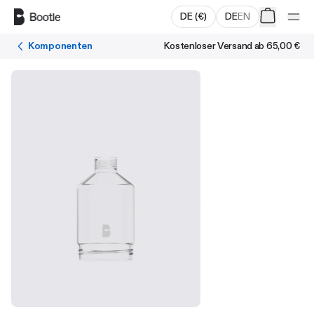
Zum Hauptinhalt springen
DE
(
€
)
DE
EN
Komponenten
Kostenloser Versand ab
65,00 €