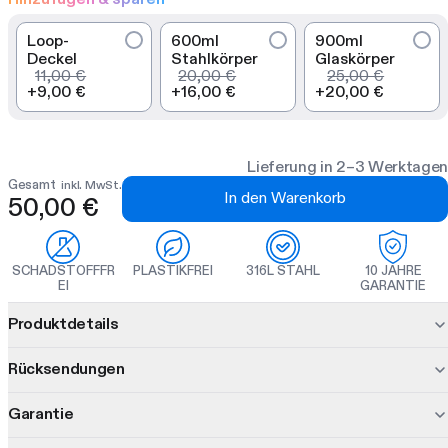
Loop-
600ml
900ml
Deckel
Stahlkörper
Glaskörper
11,00 €
20,00 €
25,00 €
+
9,00 €
+
16,00 €
+
20,00 €
Lieferung in 2–3 Werktagen
Gesamt
inkl. MwSt.
In den Warenkorb
50,00 €
SCHADSTOFFFR
PLASTIKFREI
316L STAHL
10 JAHRE
EI
GARANTIE
Produktinformationen
Produktdetails
Purer Geschmack. Kein Metall, kein Plastik berührt dein
Rücksendungen
Getränk. Das Glas Bootle verbindet einen inerten Glaskörper
mit einem vakuumisolierten Boden. Mit drei austauschbaren
Garantie
30 Tage Bedenkzeit.
Inners kannst du Shake, Steep und Infuse in einer modularen