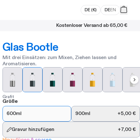
DE
(
€
)
DE
EN
Kostenloser Versand ab
65,00 €
Glas Bootle
Mit drei Einsätzen: zum Mixen, Ziehen lassen und
Aromatisieren.
Grafit
Größe
600ml
900ml
+
5,00 €
Gravur hinzufügen
+
7,00 €
Hinzufügen & sparen