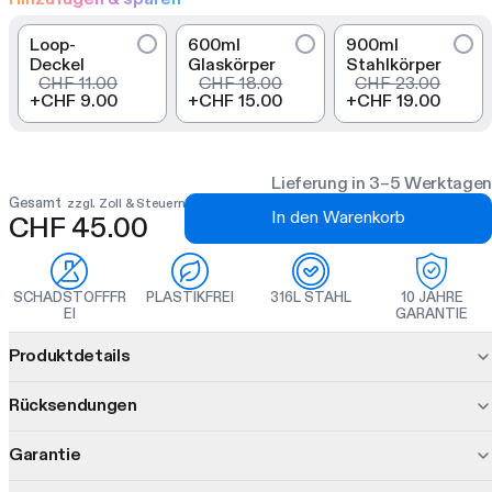
Loop-
600ml
900ml
Deckel
Glaskörper
Stahlkörper
CHF 11.00
CHF 18.00
CHF 23.00
+
CHF 9.00
+
CHF 15.00
+
CHF 19.00
Lieferung in 3–5 Werktagen
Gesamt
zzgl. Zoll & Steuern
In den Warenkorb
CHF 45.00
SCHADSTOFFFR
PLASTIKFREI
316L STAHL
10 JAHRE
EI
GARANTIE
Produktinformationen
Produktdetails
Das Stahl Bootle kombiniert eine vakuumisolierte Flasche mit
Rücksendungen
drei austauschbaren Inners. Shake, Steep und Infuse in einer
modularen Flasche.
Garantie
30 Tage Bedenkzeit.