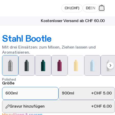
CH
(
CHF
)
DE
EN
Kostenloser Versand ab
CHF 60.00
Stahl Bootle
Mit drei Einsätzen: zum Mixen, Ziehen lassen und
Aromatisieren.
Polished
Größe
600ml
900ml
+
CHF 5.00
Gravur hinzufügen
+
CHF 6.00
Hinzufügen & sparen